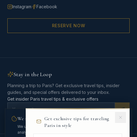
Instagram
Facebook
RESERVE NOW
Stay in the Loop
Planning a trip to Paris? Get exclusive travel tips, insider
guides, and special offers delivered to your inbox.
Get insider Paris travel tips & exclusive offers
We respect your privacy
Get exclusive tips for traveling
No spam, ever. Unsubscribe anytime.
Paris in style
We use cookies to enhance your experience and
analyze site traffic. You can customize your