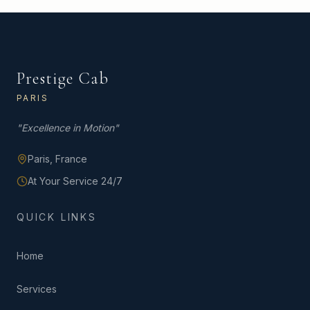
Prestige Cab
PARIS
"
Excellence in Motion
"
Paris,
France
At Your Service 24/7
QUICK LINKS
Home
Services