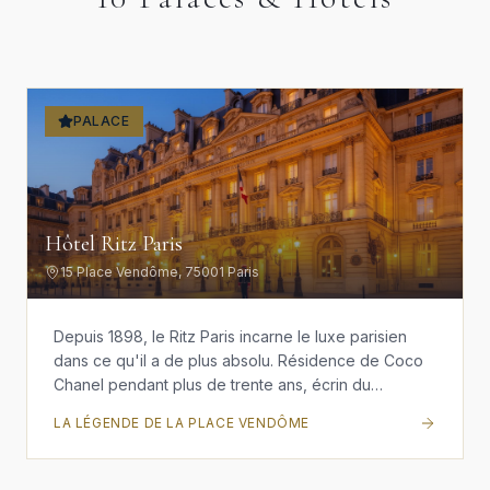
PALACE
Hôtel Ritz Paris
15 Place Vendôme, 75001 Paris
Depuis 1898, le Ritz Paris incarne le luxe parisien
dans ce qu'il a de plus absolu. Résidence de Coco
Chanel pendant plus de trente ans, écrin du
légendaire Bar Hemingway, ce palace de la Place
LA LÉGENDE DE LA PLACE VENDÔME
Vendôme demeure la référence incontestée de
l'hospitalité à la française. Chaque détail respire
l'histoire, l'élégance et un art de vivre qui