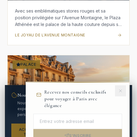
Avec ses emblématiques stores rouges et sa
position privilégiée sur l'Avenue Montaigne, le Plaza
Athénée est le palace de la haute couture depuis sa
fondation. Adresse favorite de Christian Dior, il abrite
LE JOYAU DE L'AVENUE MONTAIGNE
le célèbre restaurant d'Alain Ducasse et demeure le
rendez-vous incontournable de la mode, de l'art et
du glamour parisien.
PALACE
Recevez nos conseils exclusifs
Nous respectons votre vie privée
Le Meurice
pour voyager à Paris avec
Nous utilisons des cookies pour améliorer votre
élégance
228 Rue de Rivoli, 75001 Paris
expérience et analyser le trafic. Vous pouvez
personnaliser vos préférences.
Le Meurice, joyau de la Dorchester Collection, est le
ACCEPTER
foyer parisien des artistes et de la royauté depuis
REFUSER
PARAMÉTRER
TOUT
S'INSCRIRE