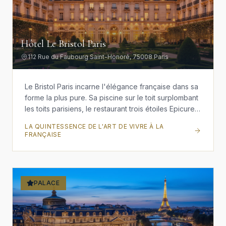
Hôtel Le Bristol Paris
112 Rue du Faubourg Saint-Honoré, 75008 Paris
Le Bristol Paris incarne l'élégance française dans sa
forme la plus pure. Sa piscine sur le toit surplombant
les toits parisiens, le restaurant trois étoiles Epicure
du Chef Éric Fréchon, et son magnifique jardin à la
LA QUINTESSENCE DE L'ART DE VIVRE À LA
française en font un havre de raffinement sur la
FRANÇAISE
prestigieuse Rue du Faubourg Saint-Honoré.
PALACE