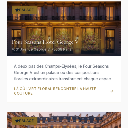
transcende les époques.
PALACE
Four Seasons Hôtel George V
31 Avenue George V, 75008 Paris
À deux pas des Champs-Élysées, le Four Seasons
George V est un palace où des compositions
florales extraordinaires transforment chaque espace
en une œuvre d'art vivante. Abritant trois restaurants
LÀ OÙ L'ART FLORAL RENCONTRE LA HAUTE
étoilés au Guide Michelin dont Le Cinq, et une
COUTURE
collection d'art exceptionnelle, cet établissement
redéfinit la notion même de luxe parisien.
PALACE