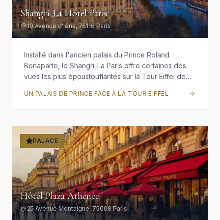
Shangri-La Hotel Paris
10 Avenue d'Iéna, 75116 Paris
Installé dans l'ancien palais du Prince Roland
Bonaparte, le Shangri-La Paris offre certaines des
vues les plus époustouflantes sur la Tour Eiffel de
tout Paris. Ce palace marie harmonieusement
UN PALAIS DE PRINCE FACE À LA TOUR EIFFEL
l'hospitalité asiatique et le patrimoine architectural
français, créant une expérience unique où la
grandeur du Second Empire rencontre le raffinement
oriental.
PALACE
Hôtel Plaza Athénée
25 Avenue Montaigne, 75008 Paris