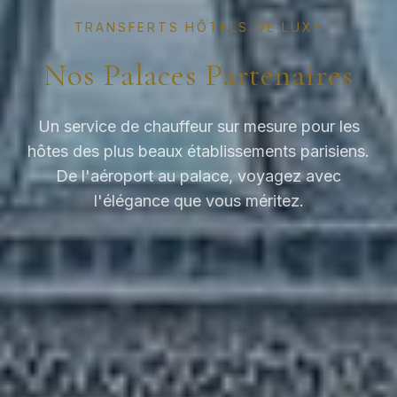
TRANSFERTS HÔTELS DE LUXE
Nos Palaces Partenaires
Un service de chauffeur sur mesure pour les
hôtes des plus beaux établissements parisiens.
De l'aéroport au palace, voyagez avec
l'élégance que vous méritez.