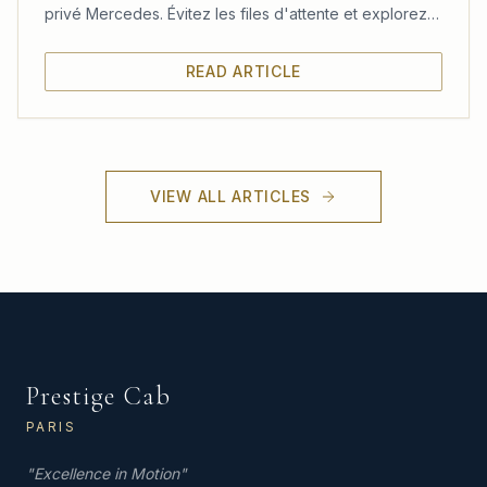
privé Mercedes. Évitez les files d'attente et explorez
le château, les jardins et le Trianon à votre rythme.
READ ARTICLE
VIEW ALL ARTICLES
Prestige Cab
PARIS
"
Excellence in Motion
"