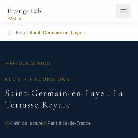
Prestige Cab
PARIS
Blog
Saint-Germain-en-Laye : La Terrasse Royale
Home
RETOUR AU BLOG
BLOG •
EXCURSIONS
Saint-Germain-en-Laye : La
Terrasse Royale
4 min
de lecture
Paris & Île-de-France