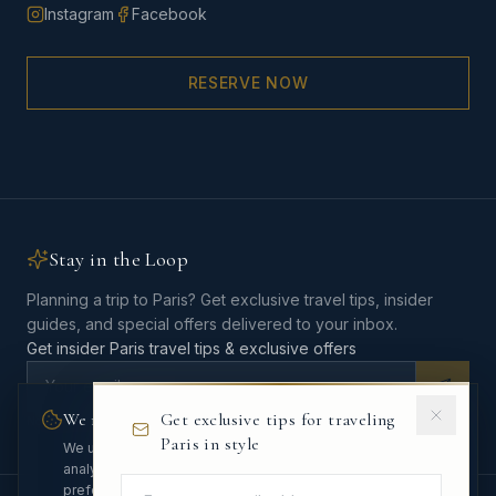
Instagram
Facebook
RESERVE NOW
Stay in the Loop
Planning a trip to Paris? Get exclusive travel tips, insider
guides, and special offers delivered to your inbox.
Get insider Paris travel tips & exclusive offers
We respect your privacy
Get exclusive tips for traveling
No spam, ever. Unsubscribe anytime.
Paris in style
We use cookies to enhance your experience and
analyze site traffic. You can customize your
preferences.