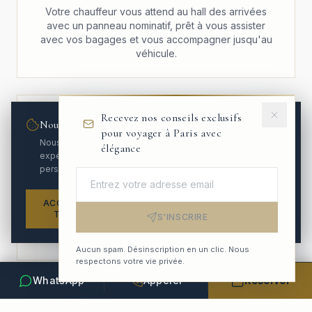
Votre chauffeur vous attend au hall des arrivées
avec un panneau nominatif, prêt à vous assister
avec vos bagages et vous accompagner jusqu'au
véhicule.
Recevez nos conseils exclusifs
Nous respectons votre vie privée
pour voyager à Paris avec
Nous utilisons des cookies pour améliorer votre
élégance
expérience et analyser le trafic. Vous pouvez
personnaliser vos préférences.
Flotte Mercedes Premium
ACCEPTER
Voyagez en Mercedes Classe E, Classe S ou Classe
REFUSER
PARAMÉTRER
TOUT
S'INSCRIRE
V. Chaque véhicule est impeccable, climatisé et
équipé du Wi-Fi et de rafraîchissements.
Aucun spam. Désinscription en un clic. Nous
respectons votre vie privée.
WhatsApp
Appeler
Réserver