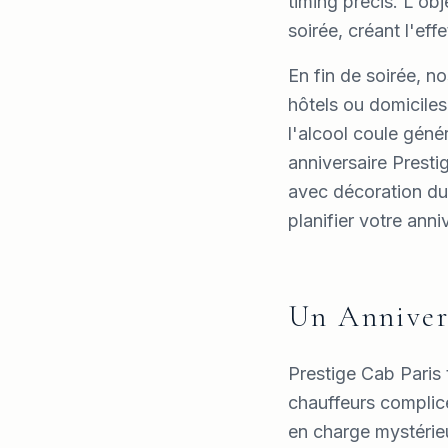
timing précis. L'obj
soirée, créant l'eff
En fin de soirée, n
hôtels ou domiciles
l'alcool coule géné
anniversaire Presti
avec décoration du
planifier votre anni
Un Annivers
Prestige Cab Paris 
chauffeurs complic
en charge mystérieu