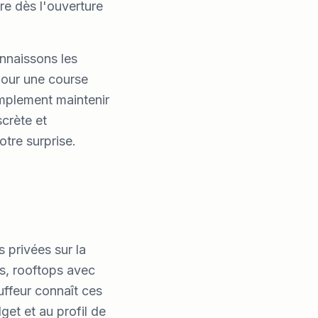
re dès l'ouverture
onnaissons les
pour une course
mplement maintenir
scrète et
otre surprise.
 privées sur la
es, rooftops avec
uffeur connaît ces
et et au profil de