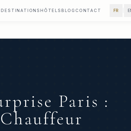
E
DESTINATIONS
HÔTELS
BLOG
CONTACT
FR
|
E
rprise Paris :
 Chauffeur