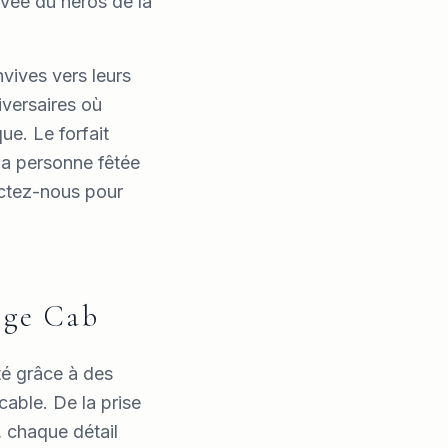
rivée du héros de la
nvives vers leurs
iversaires où
ue. Le forfait
 la personne fêtée
actez-nous pour
tige Cab
té grâce à des
able. De la prise
, chaque détail