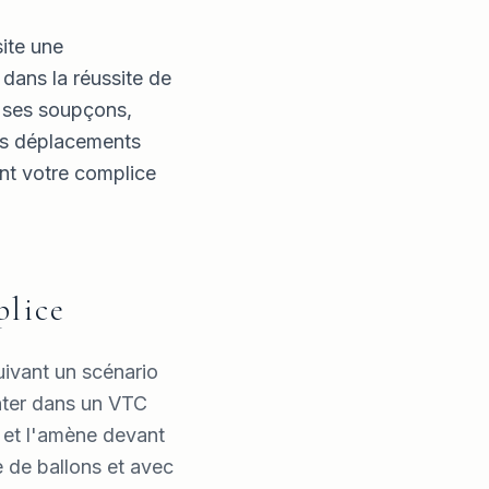
site une
 dans la réussite de
er ses soupçons,
des déplacements
ent votre complice
plice
uivant un scénario
nter dans un VTC
t et l'amène devant
 de ballons et avec