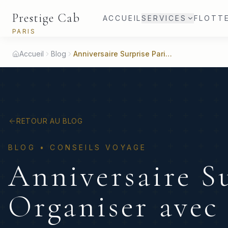
Prestige Cab
ACCUEIL
SERVICES
FLOTT
PARIS
Accueil
Blog
Anniversaire Surprise Paris : Organiser avec Chauffeur
RETOUR AU BLOG
BLOG •
CONSEILS VOYAGE
Anniversaire Su
Organiser avec