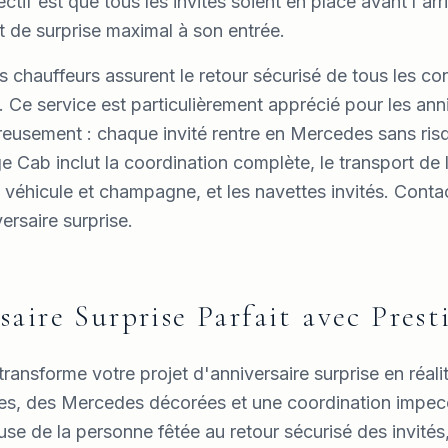
ectif est que tous les invités soient en place avant l'ar
et de surprise maximal à son entrée.
os chauffeurs assurent le retour sécurisé de tous les co
. Ce service est particulièrement apprécié pour les ann
reusement : chaque invité rentre en Mercedes sans risq
ge Cab inclut la coordination complète, le transport de
 véhicule et champagne, et les navettes invités. Cont
versaire surprise.
aire Surprise Parfait avec Pres
transforme votre projet d'anniversaire surprise en réali
es, des Mercedes décorées et une coordination impecc
se de la personne fêtée au retour sécurisé des invités