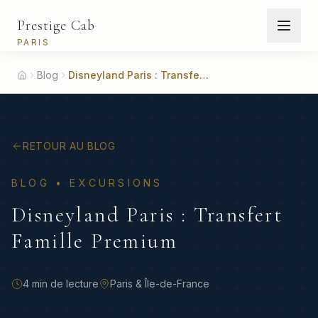
Prestige Cab
PARIS
Blog
Disneyland Paris : Transfert Famille Premium
Accueil
RETOUR AU BLOG
BLOG •
EXCURSIONS
Disneyland Paris : Transfert
Famille Premium
4 min
de lecture
Paris & Île-de-France