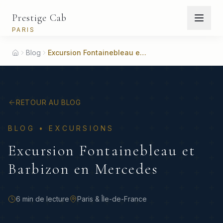
Prestige Cab
PARIS
Blog
Excursion Fontainebleau et Barbizon en Mercedes
Accueil
RETOUR AU BLOG
BLOG •
EXCURSIONS
Excursion Fontainebleau et
Barbizon en Mercedes
6 min
de lecture
Paris & Île-de-France