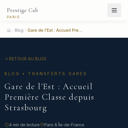
Prestige Cab
PARIS
Blog
Gare de l'Est : Accueil Première Classe depuis Strasbourg
Accueil
RETOUR AU BLOG
BLOG •
TRANSFERTS GARES
Gare de l'Est : Accueil
Première Classe depuis
Strasbourg
4 min
de lecture
Paris & Île-de-France