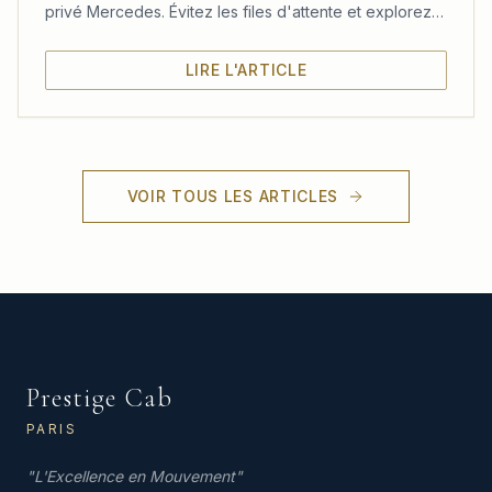
privé Mercedes. Évitez les files d'attente et explorez
le château, les jardins et le Trianon à votre rythme.
LIRE L'ARTICLE
VOIR TOUS LES ARTICLES
Prestige Cab
PARIS
"
L'Excellence en Mouvement
"