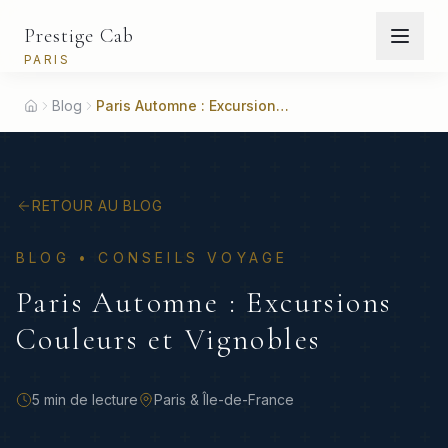
Prestige Cab
PARIS
Blog
Paris Automne : Excursions Couleurs et Vignobles
Accueil
RETOUR AU BLOG
BLOG •
CONSEILS VOYAGE
Paris Automne : Excursions
Couleurs et Vignobles
5 min
de lecture
Paris & Île-de-France